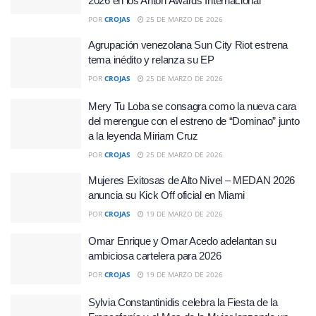
2026 en los Antón Awards Internacional
POR
CROJAS
25 DE MARZO DE 2026
Agrupación venezolana Sun City Riot estrena
tema inédito y relanza su EP
POR
CROJAS
25 DE MARZO DE 2026
Mery Tu Loba se consagra como la nueva cara
del merengue con el estreno de “Dominao” junto
a la leyenda Miriam Cruz
POR
CROJAS
25 DE MARZO DE 2026
Mujeres Exitosas de Alto Nivel – MEDAN 2026
anuncia su Kick Off oficial en Miami
POR
CROJAS
19 DE MARZO DE 2026
Omar Enrique y Omar Acedo adelantan su
ambiciosa cartelera para 2026
POR
CROJAS
19 DE MARZO DE 2026
Sylvia Constantinidis celebra la Fiesta de la