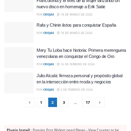
Francofonía y el Mes de la Mujer lanzando un
nuevo disco en homenaje a Erik Satie
POR
CROJAS
18 DE MARZO DE 2026
Rafa y Chinin listos para conquistar España
POR
CROJAS
18 DE MARZO DE 2026
Mery Tu Loba hace historia: Primera merenguera
venezolana en conquistar el Congo de Oro
POR
CROJAS
16 DE FEBRERO DE 2026
Julio Alcalá: firmeza personal y propósito global
en la intersección entre moda y negocios
POR
CROJAS
2 DE FEBRERO DE 2026
1
2
3
…
17
Plugin Install
: Popular Post Widget need JNews - View Counter to be