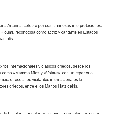
iana Arianna, célebre por sus luminosas interpretaciones;
a Kloumi, reconocida como actriz y cantante en Estados
adiotis.
xitos internacionales y clásicos griegos, desde los
s como «Mamma Mia» y «Volare», con un repertorio
más, ofrece a los visitantes internacionales la
ores griegos, entre ellos Manos Hatzidakis.
s de la velada, engalanará el evento con algunas de las