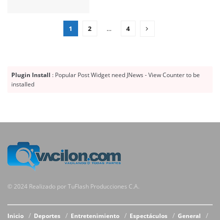
1
2
…
4
Plugin Install
: Popular Post Widget need JNews - View Counter to be
installed
© 2024 Realizado por TuFlash Producciones C.A.
Inicio
Deportes
Entretenimiento
Espectáculos
General