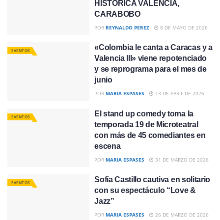
HISTÓRICA VALENCIA,
CARABOBO
POR
REYNALDO PEREZ
8 DE MAYO DE 2026
«Colombia le canta a Caracas y a
EVENTOS
Valencia III» viene repotenciado
y se reprograma para el mes de
junio
POR
MARIA ESPASES
13 DE ABRIL DE 2026
El stand up comedy toma la
EVENTOS
temporada 19 de Microteatral
con más de 45 comediantes en
escena
POR
MARIA ESPASES
31 DE MARZO DE 2026
Sofía Castillo cautiva en solitario
EVENTOS
con su espectáculo “Love &
Jazz”
POR
MARIA ESPASES
26 DE MARZO DE 2026