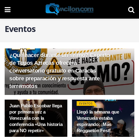
Eventos
EVENTOS
¿Qué hacer durante un sismo? Experto
de Topos Aztecas ofrecerá
conversatorio gratuito en Caracas
sobre preparación y respuesta ante
terremotos
EVENTOS
EVENTOS
Juan Pablo Escobar llega
por primera vez a
Llegó la semana que
Venezuela con la
Venezuela estaba
conferencia «Una historia
esperando: ¡Más
para NO repetir»
Reggaetón Fest!