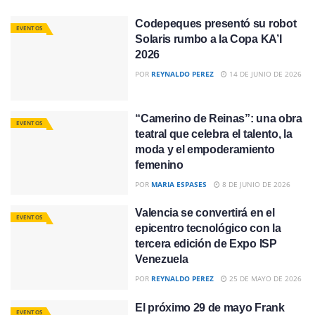
Codepeques presentó su robot
EVENTOS
Solaris rumbo a la Copa KA’I
2026
POR
REYNALDO PEREZ
14 DE JUNIO DE 2026
“Camerino de Reinas”: una obra
EVENTOS
teatral que celebra el talento, la
moda y el empoderamiento
femenino
POR
MARIA ESPASES
8 DE JUNIO DE 2026
Valencia se convertirá en el
EVENTOS
epicentro tecnológico con la
tercera edición de Expo ISP
Venezuela
POR
REYNALDO PEREZ
25 DE MAYO DE 2026
El próximo 29 de mayo Frank
EVENTOS