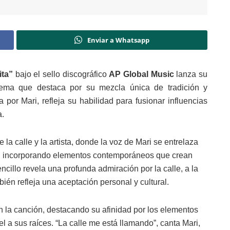
Enviar a Whatsapp
ita”
bajo el sello discográfico
AP Global Music
lanza su
tema que destaca por su mezcla única de tradición y
or Mari, refleja su habilidad para fusionar influencias
a.
 la calle y la artista, donde la voz de Mari se entrelaza
da, incorporando elementos contemporáneos que crean
encillo revela una profunda admiración por la calle, a la
én refleja una aceptación personal y cultural.
n la canción, destacando su afinidad por los elementos
l a sus raíces. “La calle me está llamando”, canta Mari,