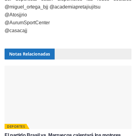
@miguel_ortega_bjj @academiapretajiujitsu
@Atosjjrio
@AurumSportCenter
@casacajj
Notas
Relacionadas
DEPORTES
El partido Brasil vs. Marruecos calentará los motores